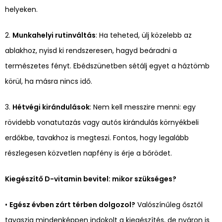
helyeken.
2.
Munkahelyi rutinváltás
: Ha teheted, ülj közelebb az
ablakhoz, nyisd ki rendszeresen, hagyd beáradni a
természetes fényt. Ebédszünetben sétálj egyet a háztömb
körül, ha másra nincs idő.
3.
Hétvégi kirándulások
: Nem kell messzire menni: egy
rövidebb vonatutazás vagy autós kirándulás környékbeli
erdőkbe, tavakhoz is megteszi. Fontos, hogy legalább
részlegesen közvetlen napfény is érje a bőrödet.
Kiegészítő D-vitamin bevitel: mikor szükséges?
•
Egész évben zárt térben dolgozol?
Valószínűleg ősztől
tavaszig mindenképpen indokolt a kiegészítés, de nyáron is