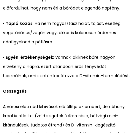
előfordulhat, hogy nem éri a bőrödet elegendő napfény.
•
Táplálkozás
: Ha nem fogyasztasz halat, tojást, esetleg
vegetáriánus/vegán vagy, akkor is különösen érdemes
odafigyelned a pótlásra.
•
Egyéni érzékenységek
: Vannak, akiknek bőre nagyon
érzékeny a napra, ezért állandóan erős fényvédőt
használnak, ami szintén korlátozza a D-vitamin-termelődést.
Összegzés
A városi életmód kihívások elé állítja az embert, de néhány
kreatív ötlettel (zöld szigetek felkeresése, hétvégi mini-
kirándulások, tudatos étrend) és D-vitamin-kiegészítő