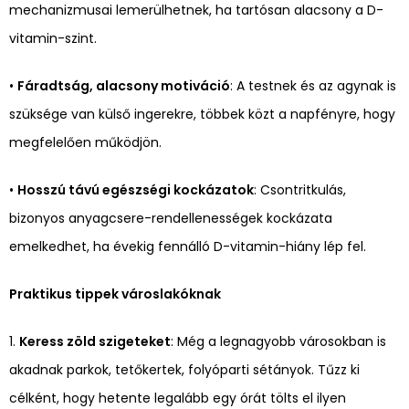
mechanizmusai lemerülhetnek, ha tartósan alacsony a D-
vitamin-szint.
•
Fáradtság, alacsony motiváció
: A testnek és az agynak is
szüksége van külső ingerekre, többek közt a napfényre, hogy
megfelelően működjön.
•
Hosszú távú egészségi kockázatok
: Csontritkulás,
bizonyos anyagcsere-rendellenességek kockázata
emelkedhet, ha évekig fennálló D-vitamin-hiány lép fel.
Praktikus tippek városlakóknak
1.
Keress zöld szigeteket
: Még a legnagyobb városokban is
akadnak parkok, tetőkertek, folyóparti sétányok. Tűzz ki
célként, hogy hetente legalább egy órát tölts el ilyen