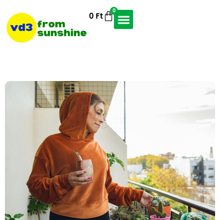
0
0
Ft