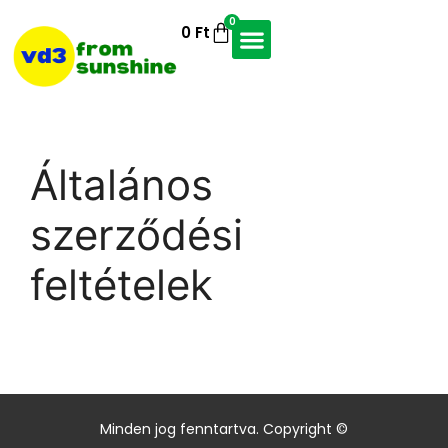
0
0
Ft
Általános
szerződési
feltételek
Minden jog fenntartva. Copyright ©