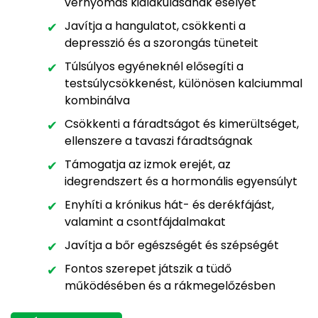
vérnyomás kialakulásának esélyét
Javítja a hangulatot, csökkenti a
depresszió és a szorongás tüneteit
Túlsúlyos egyéneknél elősegíti a
testsúlycsökkenést, különösen kalciummal
kombinálva
Csökkenti a fáradtságot és kimerültséget,
ellenszere a tavaszi fáradtságnak
Támogatja az izmok erejét, az
idegrendszert és a hormonális egyensúlyt
Enyhíti a krónikus hát- és derékfájást,
valamint a csontfájdalmakat
Javítja a bőr egészségét és szépségét
Fontos szerepet játszik a tüdő
működésében és a rákmegelőzésben