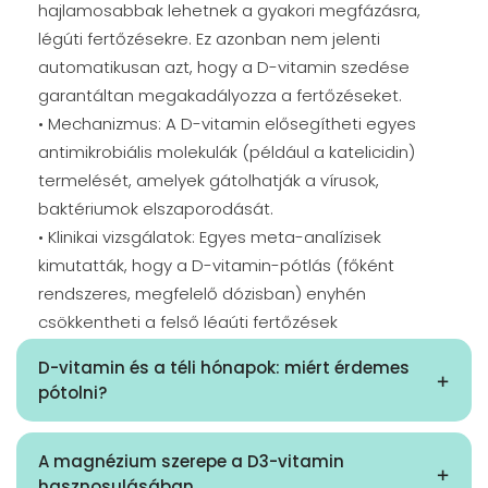
hajlamosabbak lehetnek a gyakori megfázásra,
légúti fertőzésekre. Ez azonban nem jelenti
automatikusan azt, hogy a D-vitamin szedése
garantáltan megakadályozza a fertőzéseket.
• Mechanizmus: A D-vitamin elősegítheti egyes
antimikrobiális molekulák (például a katelicidin)
termelését, amelyek gátolhatják a vírusok,
baktériumok elszaporodását.
• Klinikai vizsgálatok: Egyes meta-analízisek
kimutatták, hogy a D-vitamin-pótlás (főként
rendszeres, megfelelő dózisban) enyhén
csökkentheti a felső légúti fertőzések
előfordulását, különösen a hiányos állapotban lévő
D-vitamin és a téli hónapok: miért érdemes
egyéneknél. Ugyanakkor a tanulmányok
+
pótolni?
eredményei nem teljesen egységesek: vannak
A téli időszakban jelentősen csökken a napsütéses
olyan kutatások, amelyek nem mutattak ki
A magnézium szerepe a D3-vitamin
órák száma,
szignifikáns előnyt.
+
hasznosulásában