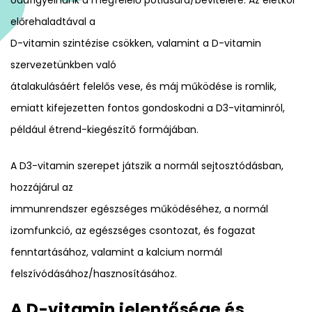
előrehaladtával a
D-vitamin szintézise csökken, valamint a D-vitamin
szervezetünkben való
átalakulásáért felelős vese, és máj működése is romlik,
emiatt kifejezetten fontos gondoskodni a D3-vitaminról,
például étrend-kiegészítő formájában.
A D3-vitamin szerepet játszik a normál sejtosztódásban,
hozzájárul az
immunrendszer egészséges működéséhez, a normál
izomfunkció, az egészséges csontozat, és fogazat
fenntartásához, valamint a kalcium normál
felszívódásához/hasznosításához.
A D-vitamin jelentősége és