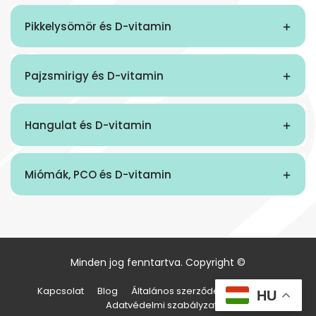
+
Pikkelysömör és D-vitamin
+
Pajzsmirigy és D-vitamin
Az együtt szedés előnyei
+
Hangulat és D-vitamin
+
Miómák, PCO és D-vitamin
Minden jog fenntartva. Copyright ©
Kapcsolat
Blog
Általános szerződési feltételek
HU
Adatvédelmi szabályzat