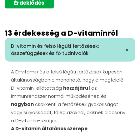
Érdeklődés
13 érdekesség a D-vitaminról
D-vitamin és felső légúti fertőzések:
+
összefüggések és fő tudnivalók
A D-vitamin és a felső légúti fertőzések kapcsán
általánosságban elmondható, hogy a megfelelő
D-vitamin-ellátottság
hozzájárul
az
immunrendszer normál működéséhez, és
nagyban
csökkenti a fertőzések gyakoriságát
vagy súlyosságát, főleg azoknál, akiknek alacsony
a D-vitamin-szintjük.
A D-vitamin általános szerepe