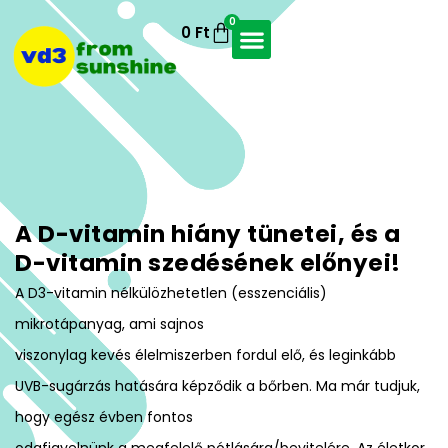
0
0
Ft
A D-vitamin hiány tünetei, és a
D-vitamin szedésének előnyei!
A D3-vitamin nélkülözhetetlen (esszenciális)
mikrotápanyag, ami sajnos
viszonylag kevés élelmiszerben fordul elő, és leginkább
UVB-sugárzás hatására képződik a bőrben. Ma már tudjuk,
hogy egész évben fontos
odafigyelnünk a megfelelő pótlására/bevitelére. Az életkor