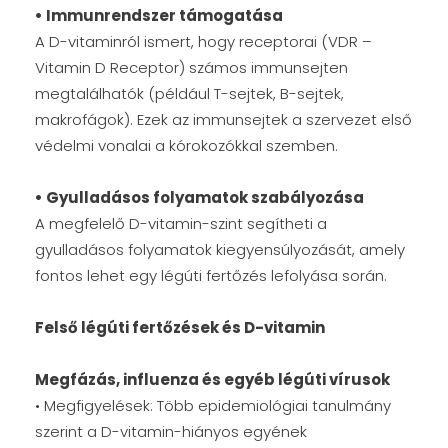
• Immunrendszer támogatása
A D-vitaminról ismert, hogy receptorai (VDR –
Vitamin D Receptor) számos immunsejten
megtalálhatók (például T-sejtek, B-sejtek,
makrofágok). Ezek az immunsejtek a szervezet első
védelmi vonalai a kórokozókkal szemben.
• Gyulladásos folyamatok szabályozása
A megfelelő D-vitamin-szint segítheti a
gyulladásos folyamatok kiegyensúlyozását, amely
fontos lehet egy légúti fertőzés lefolyása során.
Felső légúti fertőzések és D-vitamin
Megfázás, influenza és egyéb légúti vírusok
• Megfigyelések: Több epidemiológiai tanulmány
szerint a D-vitamin-hiányos egyének