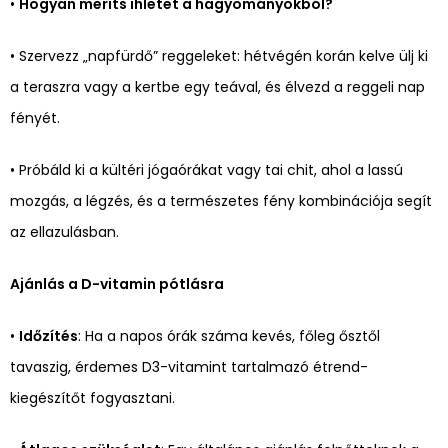
•
Hogyan meríts ihletet a hagyományokból?
• Szervezz „napfürdő” reggeleket: hétvégén korán kelve ülj ki
a teraszra vagy a kertbe egy teával, és élvezd a reggeli nap
fényét.
• Próbáld ki a kültéri jógaórákat vagy tai chit, ahol a lassú
mozgás, a légzés, és a természetes fény kombinációja segít
az ellazulásban.
Ajánlás a D-vitamin pótlásra
•
Időzítés
: Ha a napos órák száma kevés, főleg ősztől
tavaszig, érdemes D3-vitamint tartalmazó étrend-
kiegészítőt fogyasztani.