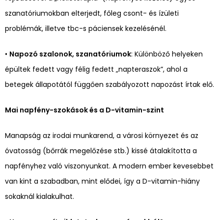
szanatóriumokban elterjedt, főleg csont- és ízületi
problémák, illetve tbc-s páciensek kezelésénél.
•
Napozó szalonok, szanatóriumok
: Különböző helyeken
épültek fedett vagy félig fedett „napteraszok”, ahol a
betegek állapotától függően szabályozott napozást írtak elő.
Mai napfény-szokások és a D-vitamin-szint
Manapság az irodai munkarend, a városi környezet és az
óvatosság (bőrrák megelőzése stb.) kissé átalakította a
napfényhez való viszonyunkat. A modern ember kevesebbet
van kint a szabadban, mint elődei, így a D-vitamin-hiány
sokaknál kialakulhat.