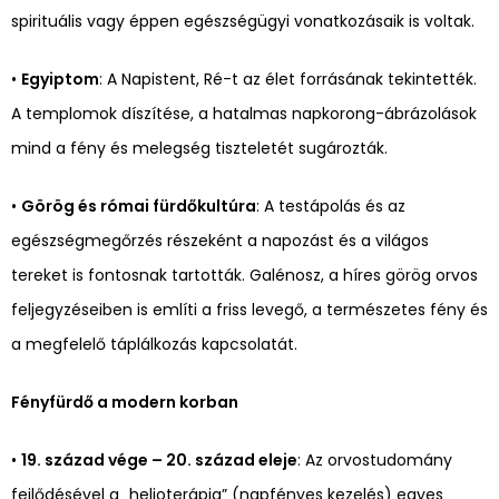
spirituális vagy éppen egészségügyi vonatkozásaik is voltak.
•
Egyiptom
: A Napistent, Ré-t az élet forrásának tekintették.
A templomok díszítése, a hatalmas napkorong-ábrázolások
mind a fény és melegség tiszteletét sugározták.
•
Görög és római fürdőkultúra
: A testápolás és az
egészségmegőrzés részeként a napozást és a világos
tereket is fontosnak tartották. Galénosz, a híres görög orvos
feljegyzéseiben is említi a friss levegő, a természetes fény és
a megfelelő táplálkozás kapcsolatát.
Fényfürdő a modern korban
•
19. század vége – 20. század eleje
: Az orvostudomány
fejlődésével a „helioterápia” (napfényes kezelés) egyes