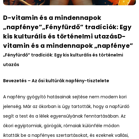
D-vitamin és a mindennapok
„napfénye”„Fényfürdő” tradíciók: Egy
kis kulturális és történelmi utazásD-
vitamin és a mindennapok „napfénye”
„Fényfürdő” tradíciók: Egy kis kulturális és történelmi
utazás
Bevezetés – Az ősi kultúrák napfény-tisztelete
A napfény gyógyító hatásainak sejtése nem modern kori
jelenség. Már az ókorban is úgy tartották, hogy a napfürdő
segít a test és a lélek egyensúlyának fenntartásában. Az
ókori egyiptomiak, görögök, rómaiak különféle módon
iktatták be a napfényes szertartásokat, és ezeknek vallási,