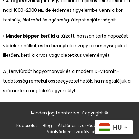
•
Átlagos szükséglet
: Egy általános ajánlás felnőtteknek a
napi 1000–2000 NE, de érdemes figyelembe venni a kor,
testsúly, életmód és egészségi állapot sajátosságait.
•
Mindenképpen kerüld
a túlzott, hosszan tartó napozást
védelem nélkül, és ha bizonytalan vagy a mennyiségeket
illetően, kérd ki orvos vagy dietetikus véleményét.
A „fényfürdő” hagyományok és a modern D-vitamin-
tudatosság remekül összeegyeztethetők, ha megtaláljuk a
számunkra megfelelő egyensúlyt.
Minden jog fenntartva. Copyright ©
Kapcsolat
Blog
Általános szerződési feltételek
HU
Adatvédelmi szabályzat